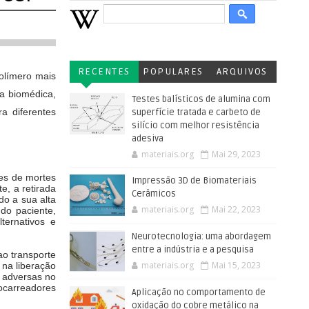
RECENTES
POPULARES
ARQUIVOS
polímero
mais
a biomédica,
Testes balísticos de alumina com
a diferentes
superfície tratada e carbeto de
silício com melhor resistência
adesiva
materiais.org
Mai 29, 2023
ões de
mortes
Impressão 3D de Biomateriais
te,
a retirada
Cerâmicos
do a sua alta
materiais.org
Mai 22, 2023
do paciente,
lternativos e
Neurotecnologia: uma abordagem
entre a indústria e a pesquisa
 ao
transporte
materiais.org
Mai 15, 2023
r
na liberação
 adversas no
ocarreadores
Aplicação no comportamento de
oxidação do cobre metálico na