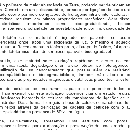
 é o polímero de maior abundância na Terra, podendo ser de
origem an
na. Consiste em um polissacarídeo, formado por ligações
do tipo e un
idade
ocorre por meio de ligações de hidrogênio intra e inter-cadeias,
ntidade resultam em ótimas propriedades mecânicas. Além disso
racterísticas importantes como: biodegradabilidade, biocompa
,
transparência, polaridade, termoestabilidade e, por fim, capacidade de
 fototérmica, o material é injetado no paciente, se acu
cerígenas onde, após uma incidência de luz, o mesmo é aquecid
 o tumor. Recentemente, o fósforo preto, alótropo do fósforo, foi apr
nte fototérmico, além de ser biocompatível e biodegradável.
partida, este material sofre oxidação rapidamente dentro do c
em uma rápida degradação e um efeito fototérmico heterogêneo. 
utilização de um nanocarreador que possua além de resistênc
ocompatibilidade e biodegradabilidade, também não altere a co
scência e as propriedades magnéticas e catalíticas presentes no fósfo
éis de celulose se mostraram capazes de preencher todos os
.
Para exemplificar esta aplicação, podemos citar um estudo realiz
m
fabricados hidrogéis de celulose via rompimento de ligações de h
r
hidratos. Desta forma, hidrogéis a base de celulose e nanofolhas de 
am feitos através da gelificação de cadeias de celulose com o a
de
epicloridrina na presença de BPNs em água.
ma, BPNs-celulose, apresentou uma estrutura com poros i
espaço suficiente para a absorção e preservação de uma grande q