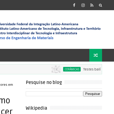
Testes balísticos de alum
CERÂMICAS
Pesquise no blog
adores em
omo
Wikipedia
ncer