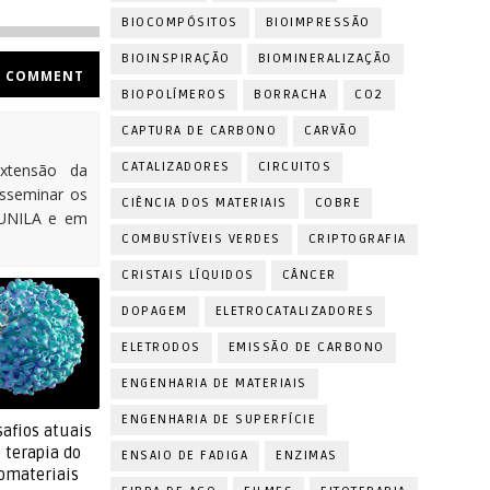
BIOCOMPÓSITOS
BIOIMPRESSÃO
BIOINSPIRAÇÃO
BIOMINERALIZAÇÃO
COMMENT
BIOPOLÍMEROS
BORRACHA
CO2
CAPTURA DE CARBONO
CARVÃO
CATALIZADORES
CIRCUITOS
xtensão da
isseminar os
CIÊNCIA DOS MATERIAIS
COBRE
 UNILA e em
COMBUSTÍVEIS VERDES
CRIPTOGRAFIA
CRISTAIS LÍQUIDOS
CÂNCER
DOPAGEM
ELETROCATALIZADORES
ELETRODOS
EMISSÃO DE CARBONO
ENGENHARIA DE MATERIAIS
ENGENHARIA DE SUPERFÍCIE
safios atuais
 terapia do
ENSAIO DE FADIGA
ENZIMAS
omateriais