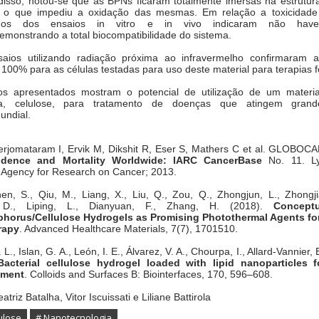
disso, notou-se que as BPNs ficaram totalmente imersas na estrutur
, o que impediu a oxidação das mesmas. Em relação a toxicidade
tados dos ensaios in vitro e in vivo indicaram não hav
emonstrando a total biocompatibilidade do sistema.
saios utilizando radiação próxima ao infravermelho confirmaram a
 100% para as células testadas para uso deste material para terapias f
os apresentados mostram o potencial de utilização de um materi
za, celulose, para tratamento de doenças que atingem gran
undial.
oerjomataram I, Ervik M, Dikshit R, Eser S, Mathers C et al. GLOBO
idence and Mortality Worldwide: IARC CancerBase
No. 11. L
l Agency for Research on Cancer; 2013.
en, S., Qiu, M., Liang, X., Liu, Q., Zou, Q., Zhongjun, L., Zhongj
, D., Liping, L., Dianyuan, F., Zhang, H. (2018).
Concept
horus/Cellulose Hydrogels as Promising Photothermal Agents for
rapy
. Advanced Healthcare Materials, 7(7), 1701510.
L., Islan, G. A., León, I. E., Álvarez, V. A., Chourpa, I., Allard-Vannier, 
Bacterial cellulose hydrogel loaded with lipid nanoparticles 
tment
. Colloids and Surfaces B: Biointerfaces, 170, 596–608.
atriz Batalha, Vitor Iscuissati e Liliane Battirola
ulose
# Nanotecnologia