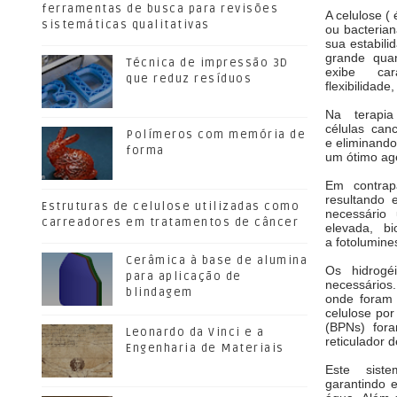
ferramentas de busca para revisões
A celulose (
sistemáticas qualitativas
ou bacteria
sua estabil
grande
qua
Técnica de impressão 3D
exibe
ca
que reduz resíduos
flexibilidade
Na terapia
células
can
Polímeros com memória de
e
eliminando
forma
um ótimo age
Em
contra
resultando
Estruturas de celulose utilizadas como
necessário
carreadores em tratamentos de câncer
elevada,
bi
a
fotolumine
Cerâmica à base de alumina
Os
hidrog
para aplicação de
necessários
blindagem
onde fora
celulose po
(BPNs)
for
Leonardo da Vinci e a
reticulador 
Engenharia de Materiais
Este siste
garantindo