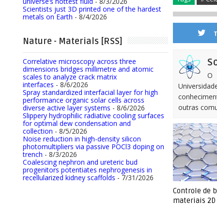
universe’s hottest fluid
- 8/3/2026
Scientists just 3D printed one of the hardest
metals on Earth
- 8/4/2026
Nature - Materials [RSS]
Correlative microscopy across three
S
dimensions bridges millimetre and atomic
O 
scales to analyze crack matrix
interfaces
- 8/6/2026
Universidad
Spray standardized interfacial layer for high
conhecimen
performance organic solar cells across
outras comu
diverse active layer systems
- 8/6/2026
Slippery hydrophilic radiative cooling surfaces
for optimal dew condensation and
collection
- 8/5/2026
Noise reduction in high-density silicon
photomultipliers via passive POCl3 doping on
trench
- 8/3/2026
Coalescing nephron and ureteric bud
progenitors potentiates nephrogenesis in
recellularized kidney scaffolds
- 7/31/2026
Controle de 
materiais 2D