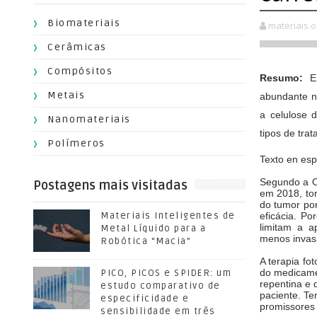
Biomateriais
materiais.o
Cerâmicas
Compósitos
Resumo:
En
Metais
abundante n
a celulose 
Nanomateriais
tipos de tra
Polímeros
Texto en esp
Segundo a O
Postagens mais visitadas
em 2018, to
do tumor por
Materiais Inteligentes de
eficácia. P
limitam a a
Metal Líquido para a
menos invasi
Robótica “Macia”
A terapia fo
do medicame
PICO, PICOS e SPIDER: um
repentina e
estudo comparativo de
paciente. Te
especificidade e
promissores
sensibilidade em três