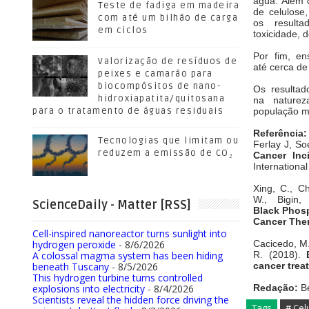
água. Além
Teste de fadiga em madeira
de
celulose
com até um bilhão de carga
os
resul
em ciclos
toxicidade,
d
Por fim, en
Valorização de resíduos de
até
cerca de
peixes e camarão para
biocompósitos de nano-
Os resultad
hidroxiapatita/quitosana
na
nature
para o tratamento de águas residuais
população
m
Referência:
Tecnologias que limitam ou
Ferlay J, S
reduzem a emissão de CO₂
Cancer Inc
Internationa
Xing, C., Ch
W.,
Bigin
ScienceDaily - Matter [RSS]
Black
Phosp
Cancer The
Cell-inspired nanoreactor turns sunlight into
hydrogen peroxide
- 8/6/2026
Cacicedo, M. 
A colossal magma system has been hiding
R. (2018).
beneath Tuscany
- 8/5/2026
cancer trea
This hydrogen turbine turns controlled
explosions into electricity
- 8/4/2026
Redação:
Be
Scientists reveal the hidden force driving the
Tags
# Cel