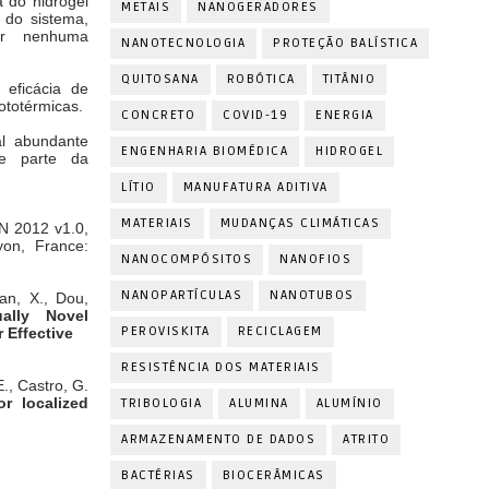
a do hidrogel
METAIS
NANOGERADORES
 do sistema,
er nenhuma
NANOTECNOLOGIA
PROTEÇÃO BALÍSTICA
QUITOSANA
ROBÓTICA
TITÂNIO
 eficácia de
ototérmicas.
CONCRETO
COVID-19
ENERGIA
al abundante
ENGENHARIA BIOMÉDICA
HIDROGEL
de parte da
LÍTIO
MANUFATURA ADITIVA
MATERIAIS
MUDANÇAS CLIMÁTICAS
CAN 2012
v1.0,
yon,
France:
NANOCOMPÓSITOS
NANOFIOS
NANOPARTÍCULAS
NANOTUBOS
ian, X., Dou,
ually Novel
PEROVISKITA
RECICLAGEM
 Effective
RESISTÊNCIA DOS MATERIAIS
E.,
Castro, G.
for
localized
TRIBOLOGIA
ALUMINA
ALUMÍNIO
ARMAZENAMENTO DE DADOS
ATRITO
BACTÉRIAS
BIOCERÂMICAS