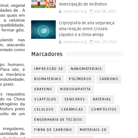
investigação de incêndios
imal, vegetal
idades de . A
materiais.org
Mai 08, 2023
 nas quais em
, a celulose
Criptografia de alta segurança:
tibilidade,
uma relação entre Cristais
 formar géis.
Líquidos e a China antiga
mulando nas
materiais.org
Abr 29, 2023
o, atacando
esentado
como
Marcadores
orpo humano,
IMPRESSÃO 3D
NANOMATERIAIS
Para isto, é
ia mecânica
BIOMATERIAIS
POLÍMEROS
CARBONO
ndutividade,
ro preto.
GRAFENO
HIDROXIAPATITA
 requisitos
ado na China
SCAFFOLDS
SENSORES
BATERIAS
idrogênio da
fósforo preto
CELULOSE
CERÂMICAS
COMPÓSITOS
uxílio de um
ENGENHARIA DE TECIDOS
rregulares,
FIBRA DE CARBONO
MATERIAIS 2D
uantidade de