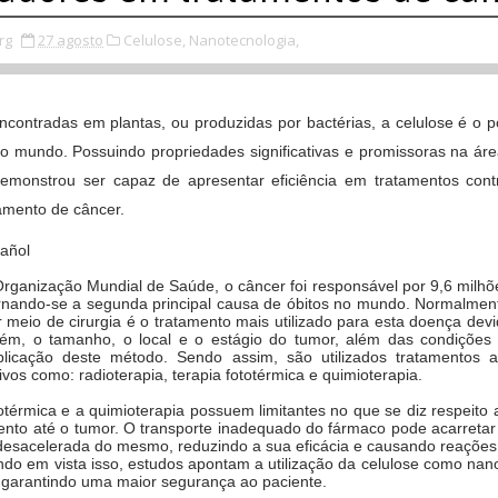
rg
27 agosto
Celulose,
Nanotecnologia,
contradas em plantas, ou produzidas por bactérias, a celulose é o 
o mundo. Possuindo propriedades significativas e promissoras na áre
demonstrou ser capaz de apresentar eficiência em tratamentos contr
tamento de câncer.
añol
rganização Mundial de Saúde, o câncer foi responsável por 9,6 milh
rnando-se a segunda principal causa de óbitos no mundo. Normalmen
 meio de cirurgia é o tratamento mais utilizado para esta doença
devi
orém, o tamanho, o local e o estágio do tumor, além das
condições 
plicação deste método. Sendo assim, são utilizados
tratamentos a
vos como: radioterapia, terapia fototérmica e
quimioterapia.
totérmica e a quimioterapia possuem limitantes no que se diz respeito
nto até o tumor. O transporte inadequado do fármaco pode acarreta
 desacelerada do mesmo, reduzindo a sua eficácia e causando
reações
ndo em vista isso, estudos apontam a utilização da
celulose como nan
 garantindo uma maior segurança ao paciente.