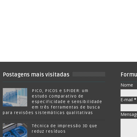
Postagens mais visitadas
Formu
Nome
PICO, PICOS e SPIDER: um
estudo comparativo de
E-mail
*
especificidade e sensibilidade
em três ferramentas de busca
para revisões sistemáticas qualitativas
Mensa
Técnica de impressão 3D que
reduz resíduos