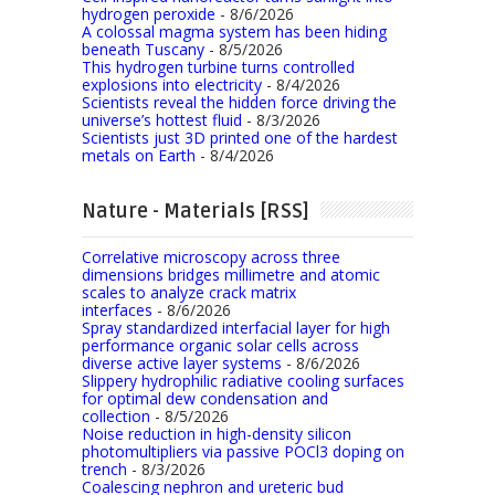
hydrogen peroxide
- 8/6/2026
A colossal magma system has been hiding
beneath Tuscany
- 8/5/2026
This hydrogen turbine turns controlled
explosions into electricity
- 8/4/2026
Scientists reveal the hidden force driving the
universe’s hottest fluid
- 8/3/2026
Scientists just 3D printed one of the hardest
metals on Earth
- 8/4/2026
Nature - Materials [RSS]
Correlative microscopy across three
dimensions bridges millimetre and atomic
scales to analyze crack matrix
interfaces
- 8/6/2026
Spray standardized interfacial layer for high
performance organic solar cells across
diverse active layer systems
- 8/6/2026
Slippery hydrophilic radiative cooling surfaces
for optimal dew condensation and
collection
- 8/5/2026
Noise reduction in high-density silicon
photomultipliers via passive POCl3 doping on
trench
- 8/3/2026
Coalescing nephron and ureteric bud