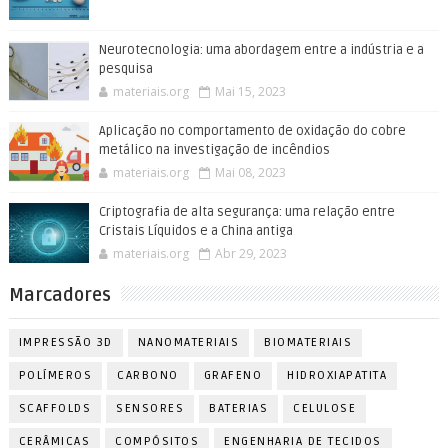
Neurotecnologia: uma abordagem entre a indústria e a
pesquisa
materiais.org
Mai 15, 2023
Aplicação no comportamento de oxidação do cobre
metálico na investigação de incêndios
materiais.org
Mai 08, 2023
Criptografia de alta segurança: uma relação entre
Cristais Líquidos e a China antiga
materiais.org
Abr 29, 2023
Marcadores
IMPRESSÃO 3D
NANOMATERIAIS
BIOMATERIAIS
POLÍMEROS
CARBONO
GRAFENO
HIDROXIAPATITA
SCAFFOLDS
SENSORES
BATERIAS
CELULOSE
CERÂMICAS
COMPÓSITOS
ENGENHARIA DE TECIDOS