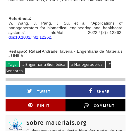
Referência:
W. Wang, J. Pang, J. Su, et al. “Applications of
nanogenerators for biomedical engineering and healthcare
systems”. InfoMat. 2022;4(2):e12262.
doi:10.1002/inf2.12262
.
Redação:
Rafael Andrade Taveira - Engenharia de Materiais
- UNILA
Tags
# Engenharia Biomédica
# Nanogeradores
#
Sensores
TWEET
SHARE
PIN IT
COMMENT
Sobre materiais.org
O desenvolvimento deste blog faz parte de um