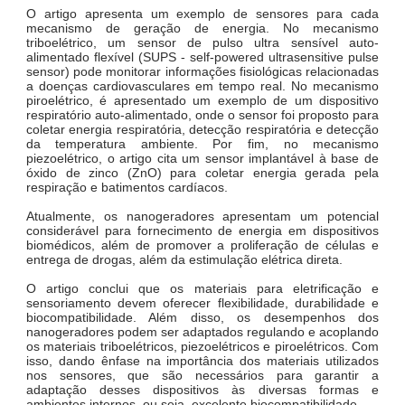
O artigo apresenta um exemplo de sensores para cada
mecanismo de geração de energia. No mecanismo
triboelétrico, um sensor de pulso ultra sensível auto-
alimentado flexível (SUPS - self-powered ultrasensitive pulse
sensor) pode monitorar informações fisiológicas relacionadas
a doenças cardiovasculares em tempo real. No mecanismo
piroelétrico, é apresentado um exemplo de um dispositivo
respiratório auto-alimentado, onde o sensor foi proposto para
coletar energia respiratória, detecção respiratória e detecção
da temperatura ambiente. Por fim, no mecanismo
piezoelétrico, o artigo cita um sensor implantável à base de
óxido de zinco (ZnO) para coletar energia gerada pela
respiração e batimentos cardíacos.
Atualmente, os nanogeradores apresentam um potencial
considerável para fornecimento de energia em dispositivos
biomédicos, além de promover a proliferação de células e
entrega de drogas, além da estimulação elétrica direta.
O artigo conclui que os materiais para eletrificação e
sensoriamento devem oferecer flexibilidade, durabilidade e
biocompatibilidade. Além disso, os desempenhos dos
nanogeradores podem ser adaptados regulando e acoplando
os materiais triboelétricos, piezoelétricos e piroelétricos. Com
isso, dando ênfase na importância dos materiais utilizados
nos sensores, que são necessários para garantir a
adaptação desses dispositivos às diversas formas e
ambientes internos, ou seja, excelente biocompatibilidade
.