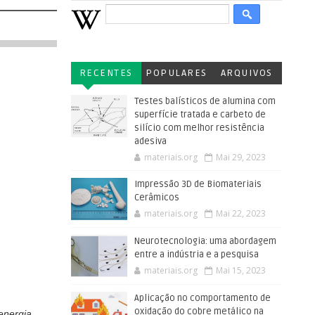
RECENTES
POPULARES
ARQUIVOS
Testes balísticos de alumina com
superfície tratada e carbeto de
silício com melhor resistência
adesiva
materiais.org
Mai 29, 2023
Impressão 3D de Biomateriais
Cerâmicos
materiais.org
Mai 22, 2023
Neurotecnologia: uma abordagem
entre a indústria e a pesquisa
materiais.org
Mai 15, 2023
Aplicação no comportamento de
oxidação do cobre metálico na
energia,