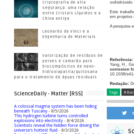
oxihidróxido 
Criptografia de alta
segurança: uma relação
Este trabalh
entre Cristais Líquidos e a
em projetos
China antiga
A pesquisa e
Leonardo da Vinci e a
Engenharia de Materiais
Valorização de resíduos de
Referência:
peixes e camarão para
Yang, H., Go
biocompósitos de nano-
corrosion f
hidroxiapatita/quitosana
10.1038/s41
para o tratamento de águas residuais
Redação:
De
Tags
# Bac
ScienceDaily - Matter [RSS]
A colossal magma system has been hiding
beneath Tuscany
- 8/5/2026
This hydrogen turbine turns controlled
explosions into electricity
- 8/4/2026
Scientists reveal the hidden force driving the
universe’s hottest fluid
- 8/3/2026
S