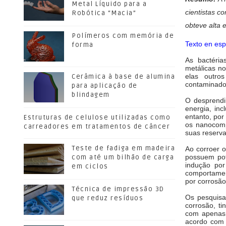
Metal Líquido para a
cientistas c
Robótica “Macia”
obteve alta e
Polímeros com memória de
Texto en esp
forma
As bactéria
metálicas no
elas outro
Cerâmica à base de alumina
contaminados
para aplicação de
blindagem
O desprendi
energia, inc
entanto, por
Estruturas de celulose utilizadas como
os nanocomp
carreadores em tratamentos de câncer
suas reserva
Teste de fadiga em madeira
Ao corroer o
possuem pot
com até um bilhão de carga
indução por
em ciclos
comportamen
por corrosã
Técnica de impressão 3D
Os pesquisa
que reduz resíduos
corrosão, ti
com apenas 
acordo com 