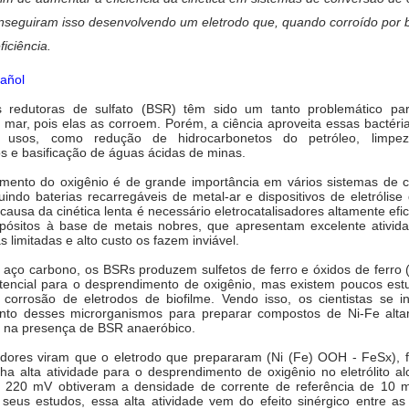
onseguiram isso desenvolvendo um eletrodo que, quando corroído por b
ficiência.
añol
s redutoras de sulfato (BSR) têm sido um tanto problemático par
 mar, pois elas as corroem. Porém, a ciência aproveita essas bactéri
s usos, como redução de hidrocarbonetos do petróleo, limpe
 e basificação de águas ácidas de minas.
mento do oxigênio é de grande importância em vários sistemas de 
luindo baterias recarregáveis de metal-ar e dispositivos de eletrólis
 causa da cinética lenta é necessário eletrocatalisadores altamente efi
ósitos à base de metais nobres, que apresentam excelente ativid
s limitadas e alto custo os fazem inviável.
 aço carbono, os BSRs produzem sulfetos de ferro e óxidos de ferro (
encial para o desprendimento de oxigênio, mas existem poucos est
 corrosão de eletrodos de biofilme. Vendo isso, os cientistas se i
to desses microrganismos para preparar compostos de Ni-Fe alta
o na presença de BSR anaeróbico.
dores viram que o eletrodo que prepararam (Ni (Fe) OOH - FeSx), 
nha alta atividade para o desprendimento de oxigênio no eletrólito al
220 mV obtiveram a densidade de corrente de referência de 10
seus estudos, essa alta atividade vem do efeito sinérgico entre as