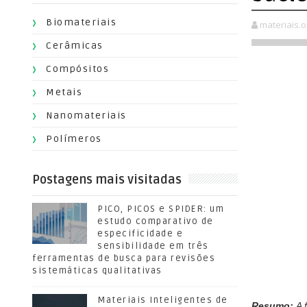
Biomateriais
materiais.o
Cerâmicas
Compósitos
Metais
Nanomateriais
Polímeros
Postagens mais visitadas
PICO, PICOS e SPIDER: um
estudo comparativo de
especificidade e
sensibilidade em três
ferramentas de busca para revisões
sistemáticas qualitativas
Materiais Inteligentes de
Resumo:
A f