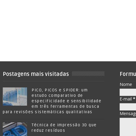
Postagens mais visitadas
Formu
Nome
PICO, PICOS e SPIDER: um
estudo comparativo de
E-mail
*
especificidade e sensibilidade
em três ferramentas de busca
para revisões sistemáticas qualitativas
Mensa
Técnica de impressão 3D que
reduz resíduos