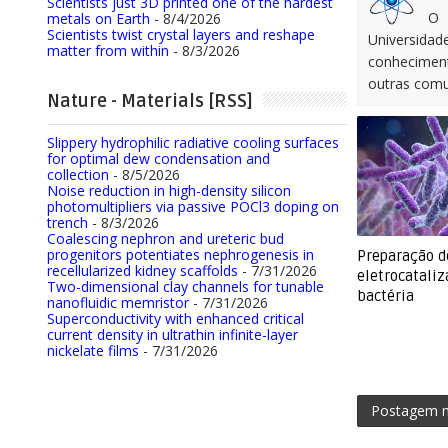
Scientists just 3D printed one of the hardest
O 
metals on Earth
- 8/4/2026
Scientists twist crystal layers and reshape
Universidad
matter from within
- 8/3/2026
conhecimen
outras comu
Nature - Materials [RSS]
Slippery hydrophilic radiative cooling surfaces
for optimal dew condensation and
collection
- 8/5/2026
Noise reduction in high-density silicon
photomultipliers via passive POCl3 doping on
trench
- 8/3/2026
Coalescing nephron and ureteric bud
progenitors potentiates nephrogenesis in
Preparação d
recellularized kidney scaffolds
- 7/31/2026
eletrocatali
Two-dimensional clay channels for tunable
bactéria
nanofluidic memristor
- 7/31/2026
Superconductivity with enhanced critical
current density in ultrathin infinite-layer
nickelate films
- 7/31/2026
Postagem m