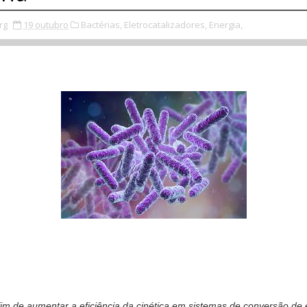
rg
19 outubro
Bactérias,
Eletrocatalizadores,
Energia,
im de aumentar a eficiência da cinética em sistemas de conversão de 