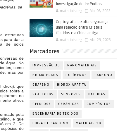
investigação de incêndios
actérias, se
materiais.org
Mai 08, 2023
Criptografia de alta segurança:
uma relação entre Cristais
Líquidos e a China antiga
a estruturas
materiais.org
Abr 29, 2023
as para dar a
za de solos
Marcadores
conversão de
e de água. No
IMPRESSÃO 3D
NANOMATERIAIS
cientes, como
ade, mas por
BIOMATERIAIS
POLÍMEROS
CARBONO
GRAFENO
HIDROXIAPATITA
hidroxi), que
udos sobre a
SCAFFOLDS
SENSORES
BATERIAS
nspiraram no
mente ativos
CELULOSE
CERÂMICAS
COMPÓSITOS
ENGENHARIA DE TECIDOS
formado pela
calino, e que
FIBRA DE CARBONO
MATERIAIS 2D
 mA cm−2. De
 espécies de