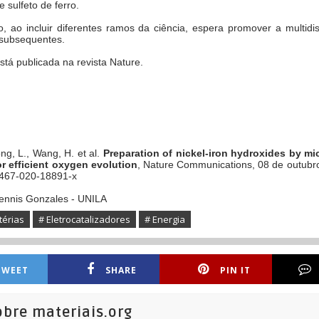
e sulfeto de ferro.
o, ao incluir diferentes ramos da ciência, espera promover a multidis
 subsequentes.
stá publicada na revista Nature.
ng, L., Wang, H. et al.
Preparation of nickel-iron hydroxides by m
or efficient oxygen evolution
, Nature Communications, 08 de outubr
467-020-18891-x
nnis Gonzales - UNILA
térias
# Eletrocatalizadores
# Energia
TWEET
SHARE
PIN IT
obre materiais.org